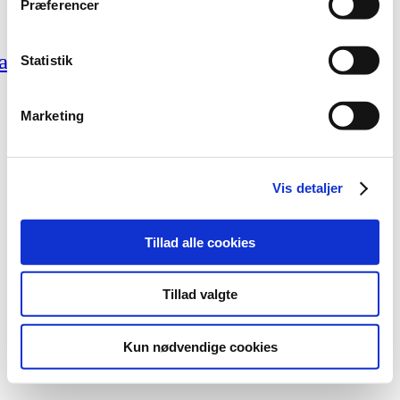
Menu
Præferencer
Om os
Restaurant
acebook
Instagram
Statistik
Smileyrapport
Marketing
Cookiepolitik
Vis detaljer
Tillad alle cookies
Tillad valgte
Kun nødvendige cookies