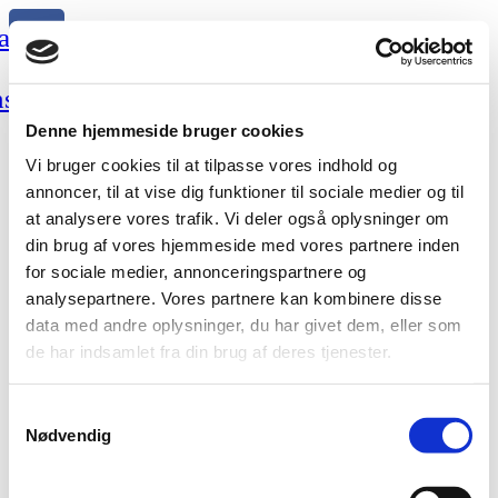
acebook
nstagram
Denne hjemmeside bruger cookies
Menu
Vi bruger cookies til at tilpasse vores indhold og
annoncer, til at vise dig funktioner til sociale medier og til
Cookiepolitik
at analysere vores trafik. Vi deler også oplysninger om
din brug af vores hjemmeside med vores partnere inden
for sociale medier, annonceringspartnere og
analysepartnere. Vores partnere kan kombinere disse
Odense Banegård
data med andre oplysninger, du har givet dem, eller som
Østre Stationsvej 27
de har indsamlet fra din brug af deres tjenester.
5000 Odense C
Mandag – fredag: 5:00 – 20:00
Lørdag – søndag: 6:00 – 20:00
Samtykkevalg
Nødvendig
Firmaordning
Kaffe
Kontakt