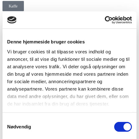
Kaffe
Firmaordning
Om os
Denne hjemmeside bruger cookies
Vi bruger cookies til at tilpasse vores indhold og
annoncer, til at vise dig funktioner til sociale medier og til
at analysere vores trafik. Vi deler også oplysninger om
din brug af vores hjemmeside med vores partnere inden
for sociale medier, annonceringspartnere og
Mad på farten!
analysepartnere. Vores partnere kan kombinere disse
data med andre oplysninger, du har givet dem, eller som
Hos the food stall står vi klar til at servere mad og drikke på farten.
de har indsamlet fra din brug af deres tjenester.
Uanset om det er tidlig morgen, frokost eller aften. Fra
morgenstunden står vi klar med friskbrygget kaffe, friskbagt brød og
sødt fra bageriet BRØD eller diverse morgenmads produkter.
Samtykkevalg
Nødvendig
Vi tilbyder også et bredt udvalg af lækre sandwich, som naturligvis
også tilbydes i en glutenfri udgave, samt to-go salater, hvis frokosten